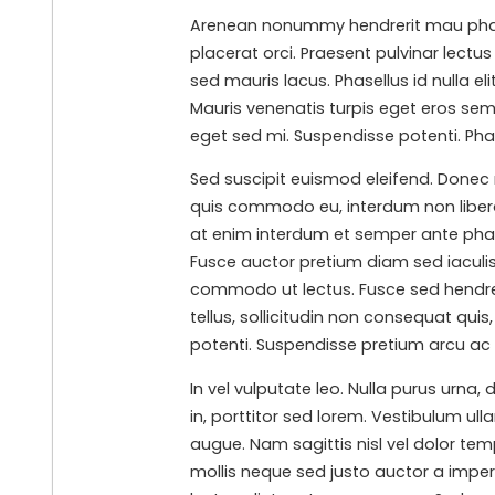
Arenean nonummy hendrerit mau phaseln
placerat orci. Praesent pulvinar lectu
sed mauris lacus. Phasellus id nulla eli
Mauris venenatis turpis eget eros semp
eget sed mi. Suspendisse potenti. Phase
Sed suscipit euismod eleifend. Donec 
quis commodo eu, interdum non libero.
at enim interdum et semper ante pharet
Fusce auctor pretium diam sed iaculis
commodo ut lectus. Fusce sed hendreri
tellus, sollicitudin non consequat qui
potenti. Suspendisse pretium arcu ac l
In vel vulputate leo. Nulla purus urna,
in, porttitor sed lorem. Vestibulum ul
augue. Nam sagittis nisl vel dolor te
mollis neque sed justo auctor a imper