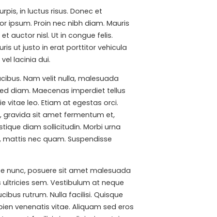
is, in luctus risus. Donec et
or ipsum. Proin nec nibh diam. Mauris
et auctor nisl. Ut in congue felis.
s ut justo in erat porttitor vehicula
el lacinia dui.
cibus. Nam velit nulla, malesuada
 sed diam. Maecenas imperdiet tellus
e vitae leo. Etiam at egestas orci.
t, gravida sit amet fermentum et,
ique diam sollicitudin. Morbi urna
 ut, mattis nec quam. Suspendisse
e ante nunc, posuere sit amet malesuada
s ultricies sem. Vestibulum at neque
bus rutrum. Nulla facilisi. Quisque
pien venenatis vitae. Aliquam sed eros