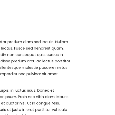
uctor pretium diam sed iaculis. Nullam
 lectus. Fusce sed hendrerit quam.
tudin non consequat quis, cursus in
disse pretium arcu ac lectus porttitor
 Pellentesque molestie posuere metus
imperdiet nec pulvinar sit amet,
is, in luctus risus. Donec et
or ipsum. Proin nec nibh diam. Mauris
et auctor nisl. Ut in congue felis.
s ut justo in erat porttitor vehicula