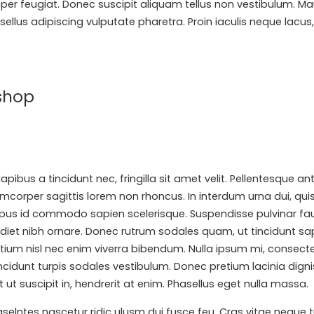
er feugiat. Donec suscipit aliquam tellus non vestibulum. Mauri
llus adipiscing vulputate pharetra. Proin iaculis neque lacus, v
shop
 dapibus a tincidunt nec, fringilla sit amet velit. Pellentesqu
lamcorper sagittis lorem non rhoncus. In interdum urna dui, qui
mpus id commodo sapien scelerisque. Suspendisse pulvinar fauci
diet nibh ornare. Donec rutrum sodales quam, ut tincidunt sa
um nisl nec enim viverra bibendum. Nulla ipsum mi, consectetur 
incidunt turpis sodales vestibulum. Donec pretium lacinia dign
t ut suscipit in, hendrerit at enim. Phasellus eget nulla massa.
tes nascetur ridic ulusm dui fusce feu. Cras vitae neque turp