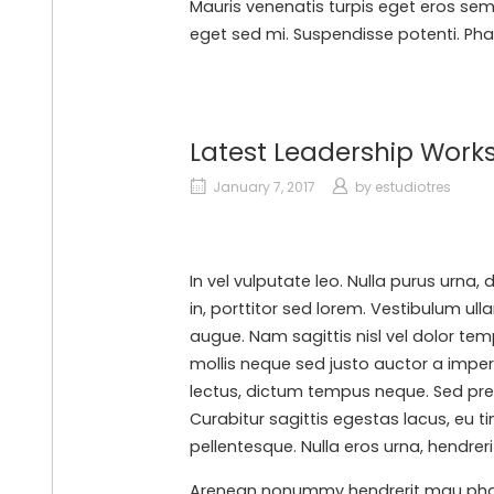
Mauris venenatis turpis eget eros semp
eget sed mi. Suspendisse potenti. Phase
Latest Leadership Work
January 7, 2017
by
estudiotres
In vel vulputate leo. Nulla purus urna,
in, porttitor sed lorem. Vestibulum ul
augue. Nam sagittis nisl vel dolor te
mollis neque sed justo auctor a imper
lectus, dictum tempus neque. Sed preti
Curabitur sagittis egestas lacus, eu t
pellentesque. Nulla eros urna, hendreri
Arenean nonummy hendrerit mau phaseln