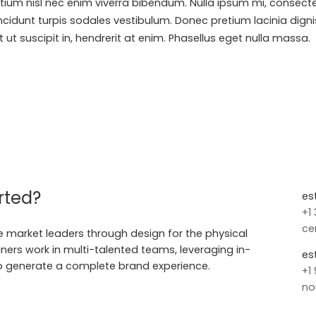
um nisl nec enim viverra bibendum. Nulla ipsum mi, consectetur 
incidunt turpis sodales vestibulum. Donec pretium lacinia dign
t ut suscipit in, hendrerit at enim. Phasellus eget nulla massa.
rted?
es
+1
ce
 market leaders through design for the physical
gners work in multi-talented teams, leveraging in-
es
o generate a complete brand experience.
+1
no