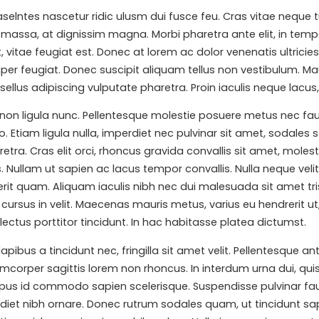
tes nascetur ridic ulusm dui fusce feu. Cras vitae neque turp
s massa, at dignissim magna. Morbi pharetra ante elit, in temp
t, vitae feugiat est. Donec at lorem ac dolor venenatis ultricies 
er feugiat. Donec suscipit aliquam tellus non vestibulum. Mauri
llus adipiscing vulputate pharetra. Proin iaculis neque lacus, v
non ligula nunc. Pellentesque molestie posuere metus nec fau
 Etiam ligula nulla, imperdiet nec pulvinar sit amet, sodales
ra. Cras elit orci, rhoncus gravida convallis sit amet, molesti
. Nullam ut sapien ac lacus tempor convallis. Nulla neque veli
t quam. Aliquam iaculis nibh nec dui malesuada sit amet trist
s, cursus in velit. Maecenas mauris metus, varius eu hendrerit
ectus porttitor tincidunt. In hac habitasse platea dictumst.
 dapibus a tincidunt nec, fringilla sit amet velit. Pellentesqu
lamcorper sagittis lorem non rhoncus. In interdum urna dui, qui
mpus id commodo sapien scelerisque. Suspendisse pulvinar fauci
diet nibh ornare. Donec rutrum sodales quam, ut tincidunt sa