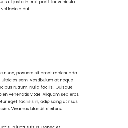
s ut justo in erat porttitor vehicula
el lacinia dui.
e ante nunc, posuere sit amet malesuada
s ultricies sem. Vestibulum at neque
bus rutrum. Nulla facilisi. Quisque
pien venenatis vitae. Aliquam sed eros
eget facilisis in, adipiscing ut risus.
issim. Vivamus blandit eleifend
is, in luctus risus. Donec et