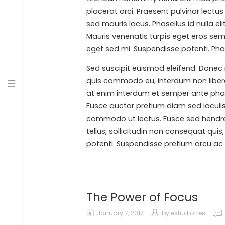
placerat orci. Praesent pulvinar lectu
sed mauris lacus. Phasellus id nulla eli
Mauris venenatis turpis eget eros semp
eget sed mi. Suspendisse potenti. Phase
Sed suscipit euismod eleifend. Donec 
quis commodo eu, interdum non libero.
☰
at enim interdum et semper ante pharet
Fusce auctor pretium diam sed iaculis
commodo ut lectus. Fusce sed hendreri
tellus, sollicitudin non consequat qui
potenti. Suspendisse pretium arcu ac l
The Power of Focus
January 7, 2017
by
estudiotres