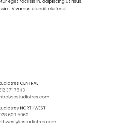
eget facilisis in, adipiscing ut risus.
issim. Vivamus blandit eleifend
tudiotres CENTRAL
 312 371 7543
ntral@estudiotres.com
tudiotres NORTHWEST
 928 600 5060
rthwest@estudiotres.com