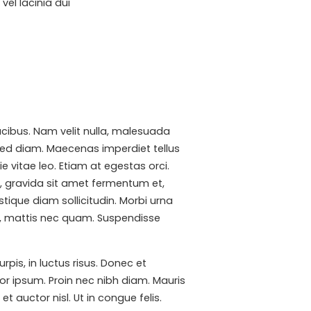
vel lacinia dui
cibus. Nam velit nulla, malesuada
 sed diam. Maecenas imperdiet tellus
e vitae leo. Etiam at egestas orci.
t, gravida sit amet fermentum et,
ique diam sollicitudin. Morbi urna
 ut, mattis nec quam. Suspendisse
is, in luctus risus. Donec et
or ipsum. Proin nec nibh diam. Mauris
et auctor nisl. Ut in congue felis.