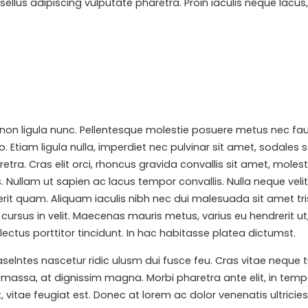
llus adipiscing vulputate pharetra. Proin iaculis neque lacus, 
non ligula nunc. Pellentesque molestie posuere metus nec fau
 Etiam ligula nulla, imperdiet nec pulvinar sit amet, sodales
ra. Cras elit orci, rhoncus gravida convallis sit amet, molesti
. Nullam ut sapien ac lacus tempor convallis. Nulla neque veli
t quam. Aliquam iaculis nibh nec dui malesuada sit amet trist
s, cursus in velit. Maecenas mauris metus, varius eu hendrerit
ectus porttitor tincidunt. In hac habitasse platea dictumst.
tes nascetur ridic ulusm dui fusce feu. Cras vitae neque turp
s massa, at dignissim magna. Morbi pharetra ante elit, in temp
t, vitae feugiat est. Donec at lorem ac dolor venenatis ultricies 