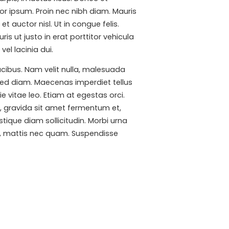
or ipsum. Proin nec nibh diam. Mauris
et auctor nisl. Ut in congue felis.
s ut justo in erat porttitor vehicula
el lacinia dui.
cibus. Nam velit nulla, malesuada
 sed diam. Maecenas imperdiet tellus
e vitae leo. Etiam at egestas orci.
t, gravida sit amet fermentum et,
ique diam sollicitudin. Morbi urna
 ut, mattis nec quam. Suspendisse