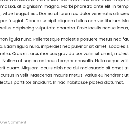
s massa, at dignissim magna. Morbi pharetra ante elit, in temp
t, vitae feugiat est. Donec at lorem ac dolor venenatis ultricies 
er feugiat. Donec suscipit aliquam tellus non vestibulum. Mauri
llus adipiscing vulputate pharetra. Proin iaculis neque lacus, v
non ligula nunc. Pellentesque molestie posuere metus nec fau
 Etiam ligula nulla, imperdiet nec pulvinar sit amet, sodales
ra. Cras elit orci, rhoncus gravida convallis sit amet, molesti
. Nullam ut sapien ac lacus tempor convallis. Nulla neque veli
t quam. Aliquam iaculis nibh nec dui malesuada sit amet trist
s, cursus in velit. Maecenas mauris metus, varius eu hendrerit
ectus porttitor tincidunt. In hac habitasse platea dictumst.
One Comment