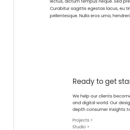
lectus, dictum tempus neque. Sed preti
Curabitur sagittis egestas lacus, eu t
pellentesque. Nulla eros urna, hendreri
Ready to get sta
We help our clients become
and digital world. Our desi
depth consumer insights t
Projects >
Studio >