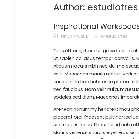
Skip
Author:
estudiotres
to
content
Inspirational Workspac
Projects
January 9, 2017
by
estudiotres
Cras elit orci, rhoncus gravida convall
Studio
ut sapien ac lacus tempor convallis. 
Aliquam iaculis nibh nec dui malesuada 
velit. Maecenas mauris metus, varius 
tincidunt. In hac habitasse platea di
nec faucibus. Nam velit nulla, malesu
sodales sed diam. Maecenas imperdie
estudiotres
CENTRAL
Arenean nonummy hendrerit mau phaseln
+1
placerat orci. Praesent pulvinar lectu
312
sed mauris lacus. Phasellus id nulla eli
371
Mauris venenatis turpis eget eros semp
7543