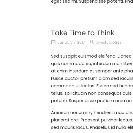
eget sed mi. Suspendisse potenti. Phase
central@estudiotres.com
estudiotres
Take Time to Think
NORTHWEST
+1
January 7, 2017
by
estudiotres
928
600
Sed suscipit euismod eleifend. Donec 
5060
quis commodo eu, interdum non libero.
northwest@estudiotres.com
at enim interdum et semper ante pharet
Fusce auctor pretium diam sed iaculis
commodo ut lectus. Fusce sed hendreri
tellus, sollicitudin non consequat qui
potenti. Suspendisse pretium arcu ac l
Arenean nonummy hendrerit mau phaseln
placerat orci. Praesent pulvinar lectu
sed mauris lacus. Phasellus id nulla eli