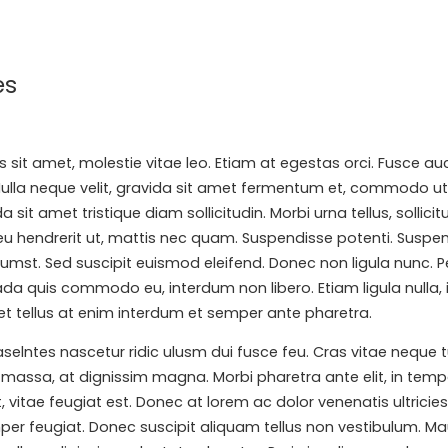
es
is sit amet, molestie vitae leo. Etiam at egestas orci. Fusce a
Nulla neque velit, gravida sit amet fermentum et, commodo ut
sit amet tristique diam sollicitudin. Morbi urna tellus, sollici
eu hendrerit ut, mattis nec quam. Suspendisse potenti. Suspen
ctumst. Sed suscipit euismod eleifend. Donec non ligula nunc.
ada quis commodo eu, interdum non libero. Etiam ligula nulla, 
t tellus at enim interdum et semper ante pharetra.
tes nascetur ridic ulusm dui fusce feu. Cras vitae neque turp
s massa, at dignissim magna. Morbi pharetra ante elit, in temp
t, vitae feugiat est. Donec at lorem ac dolor venenatis ultricies 
er feugiat. Donec suscipit aliquam tellus non vestibulum. Mauri